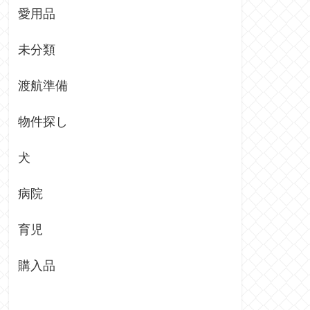
愛用品
未分類
渡航準備
物件探し
犬
病院
育児
購入品