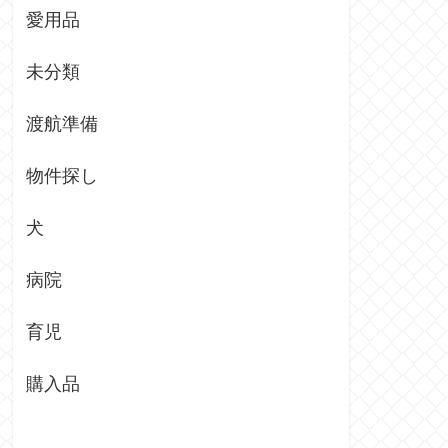
愛用品
未分類
渡航準備
物件探し
犬
病院
育児
購入品