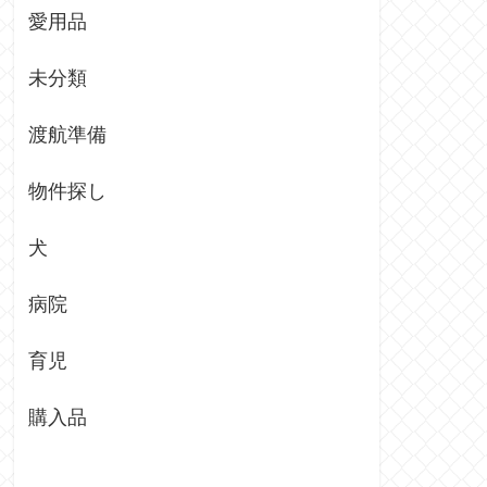
愛用品
未分類
渡航準備
物件探し
犬
病院
育児
購入品