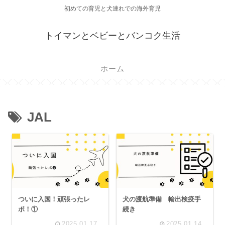
初めての育児と犬連れでの海外育児
トイマンとベビーとバンコク生活
ホーム
JAL
ついに入国！頑張ったレ
犬の渡航準備 輸出検疫手
ポ！①
続き
2025.01.17
2025.01.14