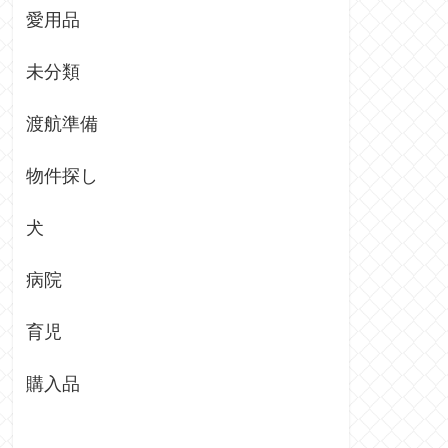
愛用品
未分類
渡航準備
物件探し
犬
病院
育児
購入品