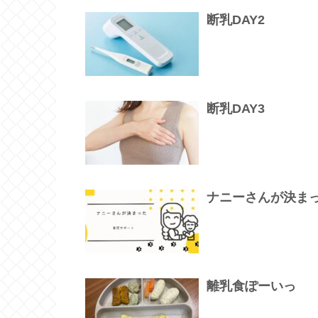
断乳DAY2
断乳DAY3
ナニーさんが決ま
離乳食ぽーいっ