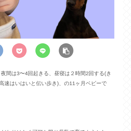
夜間は3〜4回起きる、昼寝は２時間2回する(き
高速はいはいと伝い歩き)、の11ヶ月ベビーで