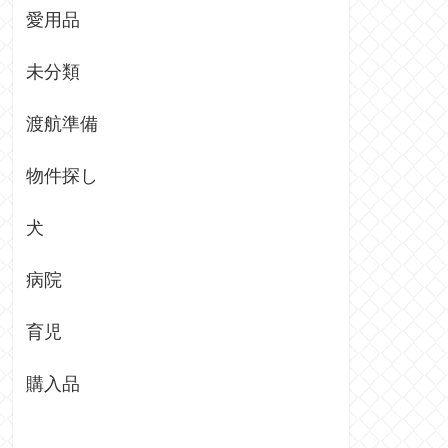
愛用品
未分類
渡航準備
物件探し
犬
病院
育児
購入品