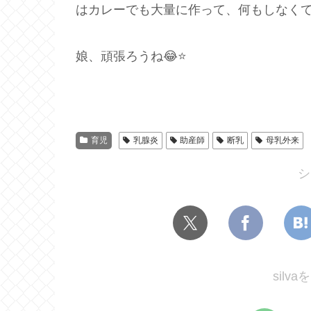
はカレーでも大量に作って、何もしなく
娘、頑張ろうね😂⭐️
育児
乳腺炎
助産師
断乳
母乳外来
シ
silv