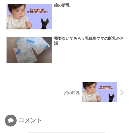
娘の断乳
需要ないであろう乳腺炎ママの断乳のお
話
娘の断乳
コメント