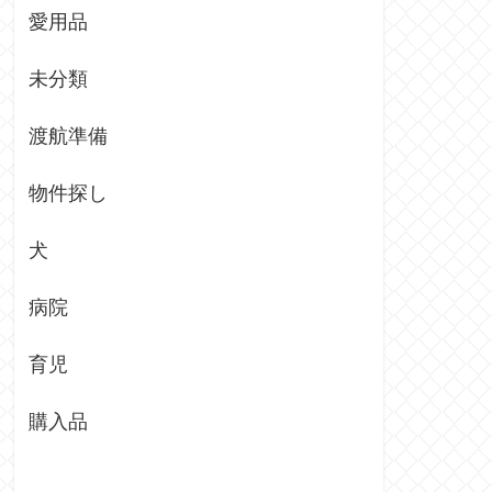
愛用品
未分類
渡航準備
物件探し
犬
病院
育児
購入品