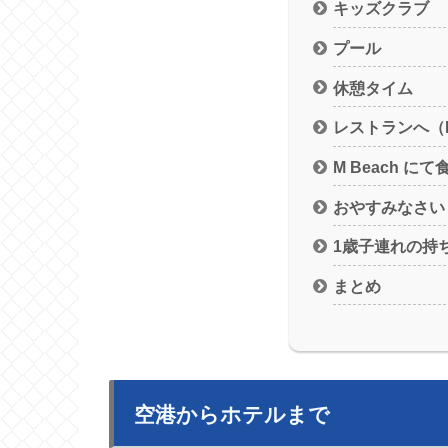
キッズクラブ
プール
休憩タイム
レストランへ（M 
M Beach にて
おやすみなさい
1歳子連れの持
まとめ
空港からホテルまで