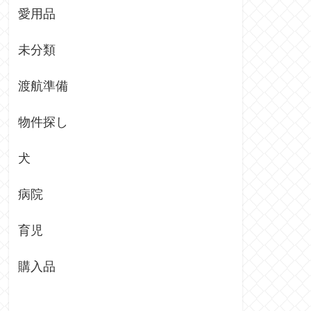
愛用品
未分類
渡航準備
物件探し
犬
病院
育児
購入品